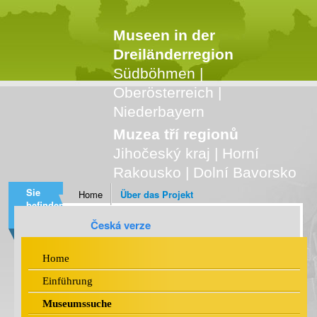
Museen in der
Dreiländerregion
Südböhmen |
Oberösterreich |
Niederbayern
Muzea tří regionů
Jihočeský kraj | Horní
Rakousko | Dolní Bavorsko
Sie
Home
Über das Projekt
befinden
sich
Česká verze
Home
Einführung
Museumssuche